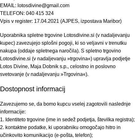
EMAIL: lotosdivine@gmail.com
TELEFON: 040 415 324
Vpis v register: 17.04.2021 (AJPES, izpostava Maribor)
Uporabnika spletne trgovine Lotosdivine.si (v nadaljevanju
kupec) zavezujejo splošni pogoji, ki so veljavni v trenutku
nakupa (oddaje spletnega naročila). S spletno trgovino
Lotosdivine.si (v nadaljevanju »trgovina«) upravlja podjetje
Lotos Divine, Maja Dobnik s.p., celostno in poslovno
svetovanje (v nadaljevanju »Trgovina«).
Dostopnost informacij
Zavezujemo se, da bomo kupcu vselej zagotovili naslednje
informacije:
1. Identiteto trgovine (ime in sedež podjetja, številka registra);
2. kontaktne podatke, ki uporabniku omogočajo hitro in
učinkovito komunikacijo (e-pošta, telefon);