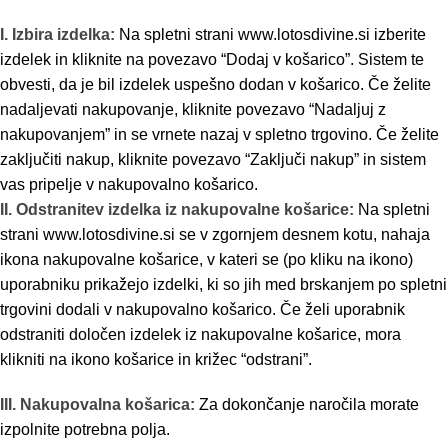
I. Izbira izdelka:
Na spletni strani www.lotosdivine.si izberite
izdelek in kliknite na povezavo “Dodaj v košarico”. Sistem te
obvesti, da je bil izdelek uspešno dodan v košarico. Če želite
nadaljevati nakupovanje, kliknite povezavo “Nadaljuj z
nakupovanjem” in se vrnete nazaj v spletno trgovino. Če želite
zaključiti nakup, kliknite povezavo “Zaključi nakup” in sistem
vas pripelje v nakupovalno košarico.
II. Odstranitev izdelka iz nakupovalne košarice:
Na spletni
strani www.lotosdivine.si se v zgornjem desnem kotu, nahaja
ikona nakupovalne košarice, v kateri se (po kliku na ikono)
uporabniku prikažejo izdelki, ki so jih med brskanjem po spletni
trgovini dodali v nakupovalno košarico. Če želi uporabnik
odstraniti določen izdelek iz nakupovalne košarice, mora
klikniti na ikono košarice in križec “odstrani”.
III. Nakupovalna košarica:
Za dokončanje naročila morate
izpolnite potrebna polja.