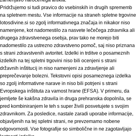
Pridržujemo si tudi pravico do vsebinskih in drugih sprememb
na spletnem mestu. Vse informacije na straneh spletne trgovine
lotosdivine.si so zgolj informativnega značaja in nikakor niso
namenjene, kot nadomestilo za nasvete lečečega zdravnika ali
drugega zdravstvenega osebja, prav tako ne morejo biti
nadomestilo za ustrezno zdravstveno pomoč, saj niso priznana
s strani zdravstvenih avtoritet. Izdelki in trditve o posameznih
izdelkih na tej spletni trgovini niso bili ocenjeni s strani
državnih inštitucij in niso namenjeni za zdravljenje ali
preprečevanje bolezni. Tekstovni opisi posameznega izdelka
so zgolj informativne narave in niso bili potrjeni s strani
Evropskega inštituta za varnost hrane (EFSA). V primeru, da
jemljete še kakšna zdravila in druga prehranska dopolnila, se
pred kombiniranjem le teh s super živili posvetujete s svojim
zdravnikom. Za posledice, nastale zaradi uporabe informacije,
objavljenih na tej spletni strani, ne prevzemamo nobene
odgovornosti. Vse fotografije so simbolične in ne zagotavljajo