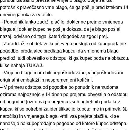
ponudi, da samo prevzame vrnjeno blago. Šteje se, da
potrošnik pravočasno vrne blago, če ga pošlje pred iztekom 14
dnevnega roka za vračilo.
– Ponudnik lahko zadrži plačilo, dokler ne prejme vrnjenega
blaga ali dokler kupec ne pošlje dokaza, da je blago poslal
nazaj, odvisno od tega, kateri dogodek se zgodi prej.
– Zaradi lažje obdelave kupčevega odstopa od kupoprodajne
pogodbe, prodajalec predlaga kupcu, da vrnjenemu blagu
predloži tudi obvestilo o odstopu, ki ga kupec poda na obrazcu,
ki se nahaja
TUKAJ
.
– Vrnjeno blago mora biti nepoškodovano, v nepoškodovani
originalni embalaži in nespremenjeni količini.
– V primeru odstopa od pogodbe bo ponudnik nemudoma
oziroma najpozneje v 14 dneh po prejemu obvestila o odstopu
od pogodbe (oziroma po prejemu vseh potrebnih podatkov
kupca, ki so potrebni za identifikacijo kupca: ime in priimek, št.
naročila) in vrnjenega blaga, vrnil vsa prejeta plačila, ki se
nanašajo na kupoprodajno pogodbo od katere kupec odstopa.