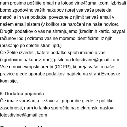
nam prosimo pošljite email na lotosdivine@gmail.com. Izbrisali
bomo zgodovino vaših nakupov (torej vsa vaša pretekla
naročila in vse podatke, povezane z njimi) ter vaš email v
našem email sistem (v kolikor ste naročeni na naše novice).
Drugih podatkov o vas ne shranjujemo (kreditnih kartic, paypal
računov ipd.) oziroma vas ne moremo identificirati iz njih
(brskanje po spletni strani ipd.).
Če želite izvedeti, katere podatke sploh imamo o vas
(zgodovino nakupov, npr.), pišite na lotosdivine@gmail.com.
Vse o novi evropski uredbi (GDPR), ki ureja vaše in naše
pravice glede uporabe podatkov, najdete na strani Evropske
komisije.
6. Dodatna pojasnila
Če imate vprašanja, težave ali pripombe glede te politike
zasebnosti, nam to lahko sporočite na elektronski naslov:
lotosdivine@gmail.com