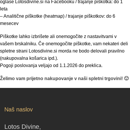
oglase Lotosdivine.si na Facebooku / trajanje piškotka: do 1
leta
– Analitične piškotke (heatmap) / trajanje piškotkov: do 6
mesecev
Piškotke lahko izbrišete ali onemogočite z nastavitvami v
vašem brskalniku. Če onemogočite piškotke, vam nekateri deli
spletne strani Lotosdivine.si morda ne bodo delovali pravilno
(nakupovalna košarica ipd.).
Pogoji poslovanja veljajo od 1.1.2026 do preklica.
Želimo vam prijetno nakupovanje v naši spletni trgovini! 🙂
Naš naslov
Lotos Divine,