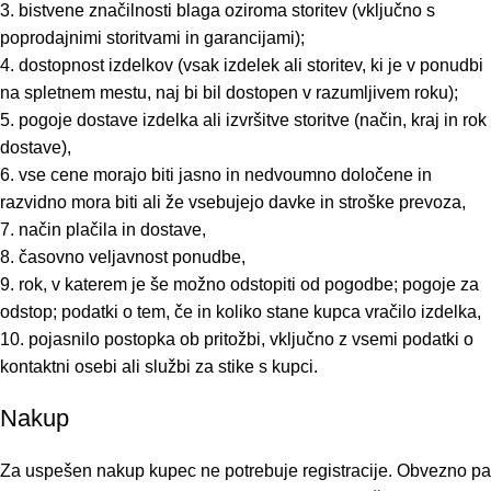
3. bistvene značilnosti blaga oziroma storitev (vključno s
poprodajnimi storitvami in garancijami);
4. dostopnost izdelkov (vsak izdelek ali storitev, ki je v ponudbi
na spletnem mestu, naj bi bil dostopen v razumljivem roku);
5. pogoje dostave izdelka ali izvršitve storitve (način, kraj in rok
dostave),
6. vse cene morajo biti jasno in nedvoumno določene in
razvidno mora biti ali že vsebujejo davke in stroške prevoza,
7. način plačila in dostave,
8. časovno veljavnost ponudbe,
9. rok, v katerem je še možno odstopiti od pogodbe; pogoje za
odstop; podatki o tem, če in koliko stane kupca vračilo izdelka,
10. pojasnilo postopka ob pritožbi, vključno z vsemi podatki o
kontaktni osebi ali službi za stike s kupci.
Nakup
Za uspešen nakup kupec ne potrebuje registracije. Obvezno pa