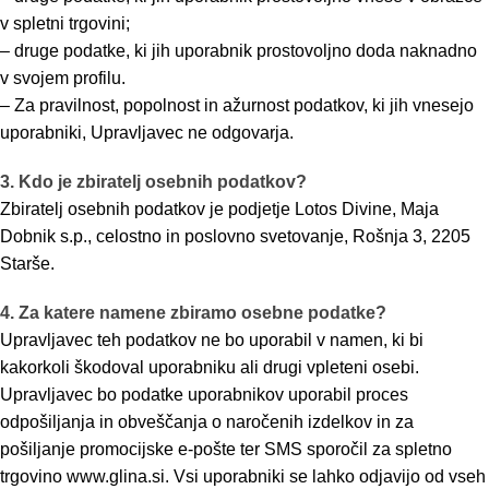
v spletni trgovini;
– druge podatke, ki jih uporabnik prostovoljno doda naknadno
v svojem profilu.
– Za pravilnost, popolnost in ažurnost podatkov, ki jih vnesejo
uporabniki, Upravljavec ne odgovarja.
3. Kdo je zbiratelj osebnih podatkov?
Zbiratelj osebnih podatkov je podjetje Lotos Divine, Maja
Dobnik s.p., celostno in poslovno svetovanje, Rošnja 3, 2205
Starše.
4. Za katere namene zbiramo osebne podatke?
Upravljavec teh podatkov ne bo uporabil v namen, ki bi
kakorkoli škodoval uporabniku ali drugi vpleteni osebi.
Upravljavec bo podatke uporabnikov uporabil proces
odpošiljanja in obveščanja o naročenih izdelkov in za
pošiljanje promocijske e-pošte ter SMS sporočil za spletno
trgovino www.glina.si. Vsi uporabniki se lahko odjavijo od vseh