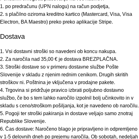
1. po predračunu (UPN nalogu) na račun podjetja,
2. s plačilno oziroma kreditno kartico (Mastercard, Visa, Visa
Electron, BA Maestro) preko preko aplikacije Stripe.
Dostava
1. Vsi dostavni stroški so navedeni ob koncu nakupa.
2. Za naročila nad 35,00 € je dostava BREZPLAČNA.
3. Stroški dostave so v primeru dostavne službe Pošte
Slovenije v skladu z njenim rednim cenikom. Drugih skritih
stroškov ni. Poštnina je vključena v prodajne pakete.
4. Trgovina si pridržuje pravico izbrati poljubno dostavno
službo, če bo s tem lahko naročilo izpolnil bolj učinkovito in v
skladu s ceno/stroškom pošiljanja, kot je navedeno ob naročilu.
5. Pogoji ter stroški pakiranja in dostave veljajo samo znotraj
Republike Slovenije.
6. Čas dostave: Naročeno blago je pripravljeno in odpremljeno
v 1-5 delovnih dneh po prejemu naročila. Ob sobotah, nedeljah