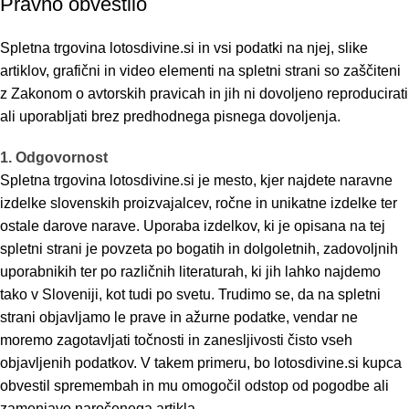
Pravno obvestilo
Spletna trgovina lotosdivine.si in vsi podatki na njej, slike
artiklov, grafični in video elementi na spletni strani so zaščiteni
z Zakonom o avtorskih pravicah in jih ni dovoljeno reproducirati
ali uporabljati brez predhodnega pisnega dovoljenja.
1. Odgovornost
Spletna trgovina lotosdivine.si je mesto, kjer najdete naravne
izdelke slovenskih proizvajalcev, ročne in unikatne izdelke ter
ostale darove narave. Uporaba izdelkov, ki je opisana na tej
spletni strani je povzeta po bogatih in dolgoletnih, zadovoljnih
uporabnikih ter po različnih literaturah, ki jih lahko najdemo
tako v Sloveniji, kot tudi po svetu. Trudimo se, da na spletni
strani objavljamo le prave in ažurne podatke, vendar ne
moremo zagotavljati točnosti in zanesljivosti čisto vseh
objavljenih podatkov. V takem primeru, bo lotosdivine.si kupca
obvestil spremembah in mu omogočil odstop od pogodbe ali
zamenjavo naročenega artikla.