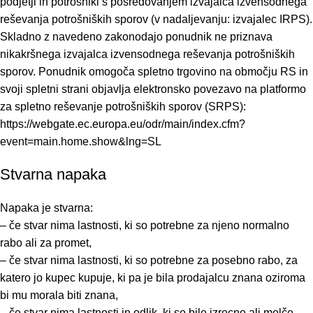
podjetji in potrošniki s posredovanjem izvajalca izvensodnega
reševanja potrošniških sporov (v nadaljevanju: izvajalec IRPS).
Skladno z navedeno zakonodajo ponudnik ne priznava
nikakršnega izvajalca izvensodnega reševanja potrošniških
sporov. Ponudnik omogoča spletno trgovino na območju RS in
svoji spletni strani objavlja elektronsko povezavo na platformo
za spletno reševanje potrošniških sporov (SRPS):
https://webgate.ec.europa.eu/odr/main/index.cfm?
event=main.home.show&lng=SL
Stvarna napaka
Napaka je stvarna:
– če stvar nima lastnosti, ki so potrebne za njeno normalno
rabo ali za promet,
– če stvar nima lastnosti, ki so potrebne za posebno rabo, za
katero jo kupec kupuje, ki pa je bila prodajalcu znana oziroma
bi mu morala biti znana,
– če stvar nima lastnosti in odlik, ki so bile izrecno ali molče