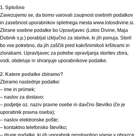
1. Splošno
Zavezujemo se, da bomo varovali zaupnost osebnih podatkov
in zasebnost uporabnikov spletnega mesta www.lotosdivine.si.
Zbrane osebne podatke bo Upravljavec (Lotos Divine, Maja
Dobnik s.p.) porabljal izključno za storitve, ki jih ponuja. Storil
bo vse potrebno, da jih zaščiti pred kakršnimikoli kršitvami in
zlorabami. Upravljavec za potrebe opravljanja storitev zbira,
vodi, obdeluje in shranjuje uporabnikove podatke.
2. Katere podatke zbiramo?
Zbiramo naslednje podatke:
– ime in priimek;
– naslov za dostavo;
– podjetje oz. naziv pravne osebe in davčno številko (če je
uporabnik pravna oseba);
– naslov elektronske pošte;
– kontaktno telefonsko številko;
– druge podatke, ki jih uporabnik prostovoljno vnese v obrazce