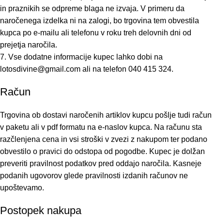
in praznikih se odpreme blaga ne izvaja. V primeru da
naročenega izdelka ni na zalogi, bo trgovina tem obvestila
kupca po e-mailu ali telefonu v roku treh delovnih dni od
prejetja naročila.
7. Vse dodatne informacije kupec lahko dobi na
lotosdivine@gmail.com ali na telefon 040 415 324.
Račun
Trgovina ob dostavi naročenih artiklov kupcu pošlje tudi račun
v paketu ali v pdf formatu na e-naslov kupca. Na računu sta
razčlenjena cena in vsi stroški v zvezi z nakupom ter podano
obvestilo o pravici do odstopa od pogodbe. Kupec je dolžan
preveriti pravilnost podatkov pred oddajo naročila. Kasneje
podanih ugovorov glede pravilnosti izdanih računov ne
upoštevamo.
Postopek nakupa