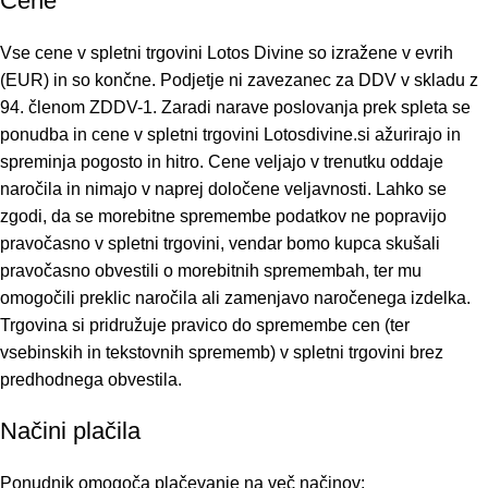
Cene
Vse cene v spletni trgovini Lotos Divine so izražene v evrih
(EUR) in so končne. Podjetje ni zavezanec za DDV v skladu z
94. členom ZDDV-1. Zaradi narave poslovanja prek spleta se
ponudba in cene v spletni trgovini Lotosdivine.si ažurirajo in
spreminja pogosto in hitro. Cene veljajo v trenutku oddaje
naročila in nimajo v naprej določene veljavnosti. Lahko se
zgodi, da se morebitne spremembe podatkov ne popravijo
pravočasno v spletni trgovini, vendar bomo kupca skušali
pravočasno obvestili o morebitnih spremembah, ter mu
omogočili preklic naročila ali zamenjavo naročenega izdelka.
Trgovina si pridružuje pravico do spremembe cen (ter
vsebinskih in tekstovnih sprememb) v spletni trgovini brez
predhodnega obvestila.
Načini plačila
Ponudnik omogoča plačevanje na več načinov: