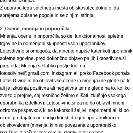
lastnosti izdelka.
Z uporabo tega spletnega mesta obiskovalec potrjuje, da
sprejema opisane pogoje in se z njimi strinja.
2. Ocene, mnenja in priporočila
Mnenja, ocene in priporočila so del funkcionalnosti spletne
trgovine in namenjeni skupnosti vseh uporabnikov.
Lotosdivine.si omogoča, da mnenje napiše katerikoli uporabnik
spletne trgovine, pred dokončno objavo pa jih Lotosdivine.si
pregleda. Mnenja se lahko pošlje tudi na
lotosdivine@gmail.com, Instagram ali preko Facebook portala
Lotos Divine in bo objavil vse ocene in mnenja (ne glede na to
ali je izkušnja pozitivna ali negativna ter ne glede na to, koliko
zvezdic prejme, saj resnično želimo slišati izkušnjo vsakega
uporabnika izdelkov). Lotosdivine.si pa ne bo objavil mnenj
oziroma prispevkov, ki so kakorkoli žaljivi, neprimerni ali ki po
oceni prodajalca ne nudijo koristi drugim uporabnikom in
obiskovalcem (mnenja, ki niso povezana z uporabniško
izkušnjo, z našim izdelkom ali storitvijo ter spami).