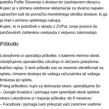
potrdila Pošte Slovenije o dostavi ter izpolnjenem obrazcu.
Kupec je v primeru odobrene reklamacije za stvarno napako
upravičen tudi do povračila morebitnega stroška dostave, ki ga
je imel v primeru spletnega nakupa.
Kupec, ki ni potrošnik v skladu z ZVPot, svoje pravice do
jamčevalnih zahtevkov uveljavlja z veljavno zakonodajo.
Piškotki
Lotosdivine.si uporablja piškotke, s katerimi merimo obisk,
izboljšujemo uporabniško izkušnjo in občasno pokažemo
kakšen oglas. S temi piškotki vas ne moremo identificirati na
spletu, nimamo dostopa do vašega računalnika ali vašega
brskanja po spletu.
Poleg piškotkov, nujni za delovanje strani, uporabljamo še:
– Google Analytics / pomaga nam spremljati obisk spletne
strani Lotosdivine.si / trajanje piškotka: do 6 mesecev
– Facebook / pomaga nam prikazati vam zanimive vsebine