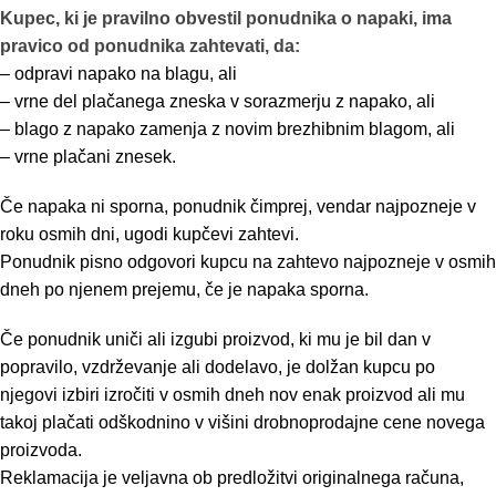
Kupec, ki je pravilno obvestil ponudnika o napaki, ima
pravico od ponudnika zahtevati, da:
– odpravi napako na blagu, ali
– vrne del plačanega zneska v sorazmerju z napako, ali
– blago z napako zamenja z novim brezhibnim blagom, ali
– vrne plačani znesek.
Če napaka ni sporna, ponudnik čimprej, vendar najpozneje v
roku osmih dni, ugodi kupčevi zahtevi.
Ponudnik pisno odgovori kupcu na zahtevo najpozneje v osmih
dneh po njenem prejemu, če je napaka sporna.
Če ponudnik uniči ali izgubi proizvod, ki mu je bil dan v
popravilo, vzdrževanje ali dodelavo, je dolžan kupcu po
njegovi izbiri izročiti v osmih dneh nov enak proizvod ali mu
takoj plačati odškodnino v višini drobnoprodajne cene novega
proizvoda.
Reklamacija je veljavna ob predložitvi originalnega računa,