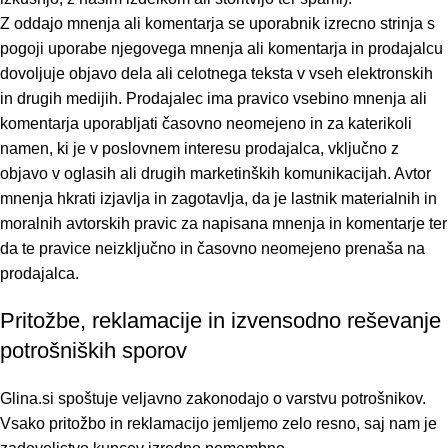
Z oddajo mnenja ali komentarja se uporabnik izrecno strinja s
pogoji uporabe njegovega mnenja ali komentarja in prodajalcu
dovoljuje objavo dela ali celotnega teksta v vseh elektronskih
in drugih medijih. Prodajalec ima pravico vsebino mnenja ali
komentarja uporabljati časovno neomejeno in za katerikoli
namen, ki je v poslovnem interesu prodajalca, vključno z
objavo v oglasih ali drugih marketinških komunikacijah. Avtor
mnenja hkrati izjavlja in zagotavlja, da je lastnik materialnih in
moralnih avtorskih pravic za napisana mnenja in komentarje ter
da te pravice neizključno in časovno neomejeno prenaša na
prodajalca.
Pritožbe, reklamacije in izvensodno reševanje
potrošniških sporov
Glina.si spoštuje veljavno zakonodajo o varstvu potrošnikov.
Vsako pritožbo in reklamacijo jemljemo zelo resno, saj nam je