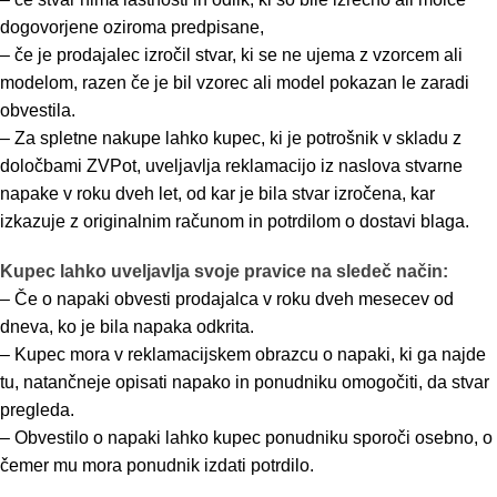
dogovorjene oziroma predpisane,
– če je prodajalec izročil stvar, ki se ne ujema z vzorcem ali
modelom, razen če je bil vzorec ali model pokazan le zaradi
obvestila.
– Za spletne nakupe lahko kupec, ki je potrošnik v skladu z
določbami ZVPot, uveljavlja reklamacijo iz naslova stvarne
napake v roku dveh let, od kar je bila stvar izročena, kar
izkazuje z originalnim računom in potrdilom o dostavi blaga.
Kupec lahko uveljavlja svoje pravice na sledeč način:
– Če o napaki obvesti prodajalca v roku dveh mesecev od
dneva, ko je bila napaka odkrita.
– Kupec mora v reklamacijskem obrazcu o napaki, ki ga najde
tu, natančneje opisati napako in ponudniku omogočiti, da stvar
pregleda.
– Obvestilo o napaki lahko kupec ponudniku sporoči osebno, o
čemer mu mora ponudnik izdati potrdilo.