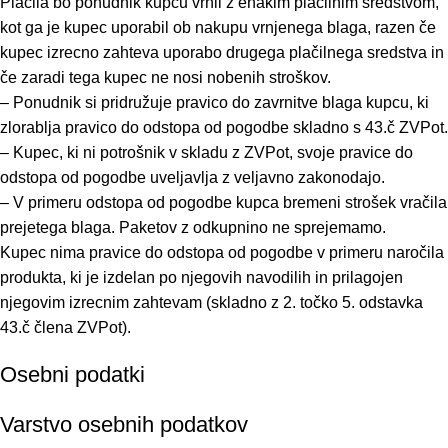
Plačila bo ponudnik kupcu vrnil z enakim plačilnim sredstvom,
kot ga je kupec uporabil ob nakupu vrnjenega blaga, razen če
kupec izrecno zahteva uporabo drugega plačilnega sredstva in
če zaradi tega kupec ne nosi nobenih stroškov.
– Ponudnik si pridružuje pravico do zavrnitve blaga kupcu, ki
zlorablja pravico do odstopa od pogodbe skladno s 43.č ZVPot.
– Kupec, ki ni potrošnik v skladu z ZVPot, svoje pravice do
odstopa od pogodbe uveljavlja z veljavno zakonodajo.
– V primeru odstopa od pogodbe kupca bremeni strošek vračila
prejetega blaga. Paketov z odkupnino ne sprejemamo.
Kupec nima pravice do odstopa od pogodbe v primeru naročila
produkta, ki je izdelan po njegovih navodilih in prilagojen
njegovim izrecnim zahtevam (skladno z 2. točko 5. odstavka
43.č člena ZVPot).
Osebni podatki
Varstvo osebnih podatkov