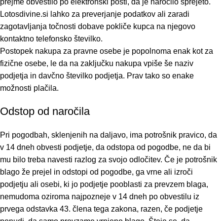
prejme obvestilo po elektronski pošti, da je naročilo sprejeto.
Lotosdivine.si lahko za preverjanje podatkov ali zaradi
zagotavljanja točnosti dobave pokliče kupca na njegovo
kontaktno telefonsko številko.
Postopek nakupa za pravne osebe je popolnoma enak kot za
fizične osebe, le da na zaključku nakupa vpiše še naziv
podjetja in davčno številko podjetja. Prav tako so enake
možnosti plačila.
Odstop od naročila
Pri pogodbah, sklenjenih na daljavo, ima potrošnik pravico, da
v 14 dneh obvesti podjetje, da odstopa od pogodbe, ne da bi
mu bilo treba navesti razlog za svojo odločitev. Če je potrošnik
blago že prejel in odstopi od pogodbe, ga vrne ali izroči
podjetju ali osebi, ki jo podjetje pooblasti za prevzem blaga,
nemudoma oziroma najpozneje v 14 dneh po obvestilu iz
prvega odstavka 43. člena tega zakona, razen, če podjetje