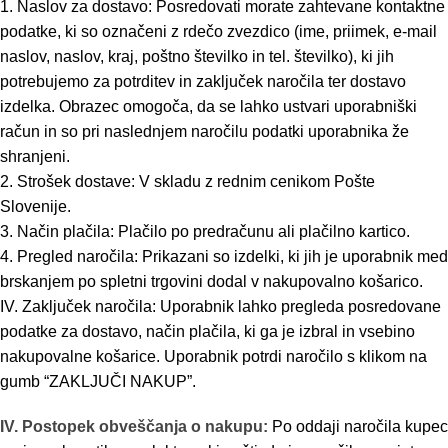
1. Naslov za dostavo: Posredovati morate zahtevane kontaktne
podatke, ki so označeni z rdečo zvezdico (ime, priimek, e-mail
naslov, naslov, kraj, poštno številko in tel. številko), ki jih
potrebujemo za potrditev in zaključek naročila ter dostavo
izdelka. Obrazec omogoča, da se lahko ustvari uporabniški
račun in so pri naslednjem naročilu podatki uporabnika že
shranjeni.
2. Strošek dostave: V skladu z rednim cenikom Pošte
Slovenije.
3. Način plačila: Plačilo po predračunu ali plačilno kartico.
4. Pregled naročila: Prikazani so izdelki, ki jih je uporabnik med
brskanjem po spletni trgovini dodal v nakupovalno košarico.
IV. Zaključek naročila: Uporabnik lahko pregleda posredovane
podatke za dostavo, način plačila, ki ga je izbral in vsebino
nakupovalne košarice. Uporabnik potrdi naročilo s klikom na
gumb “ZAKLJUČI NAKUP”.
IV. Postopek obveščanja o nakupu:
Po oddaji naročila kupec