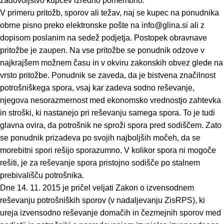
zadovoljstvo kupcev izredno pomembno.
V primeru pritožb, sporov ali težav, naj se kupec na ponudnika
obrne pisno preko elektronske pošte na info@glina.si ali z
dopisom poslanim na sedež podjetja. Postopek obravnave
pritožbe je zaupen. Na vse pritožbe se ponudnik odzove v
najkrajšem možnem času in v okviru zakonskih obvez glede na
vrsto pritožbe. Ponudnik se zaveda, da je bistvena značilnost
potrošniškega spora, vsaj kar zadeva sodno reševanje,
njegova nesorazmernost med ekonomsko vrednostjo zahtevka
in stroški, ki nastanejo pri reševanju samega spora. To je tudi
glavna ovira, da potrošnik ne sproži spora pred sodiščem. Zato
se ponudnik prizadeva po svojih najboljših močeh, da se
morebitni spori rešijo sporazumno. V kolikor spora ni mogoče
rešiti, je za reševanje spora pristojno sodišče po stalnem
prebivališču potrošnika.
Dne 14. 11. 2015 je pričel veljati Zakon o izvensodnem
reševanju potrošniških sporov (v nadaljevanju ZisRPS), ki
ureja izvensodno reševanje domačih in čezmejnih sporov med