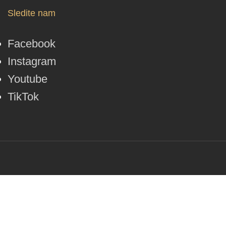
Sledite nam
Facebook
Instagram
Youtube
TikTok
© Lotos Divine 2026. Vse pravice pridržane.
Pogoji poslovanja
/
Izdelava
Spletos.si