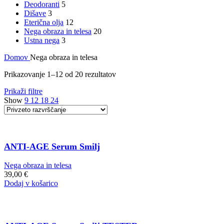
Deodoranti
5
Dišave
3
Eterična olja
12
Nega obraza in telesa
20
Ustna nega
3
Domov
Nega obraza in telesa
Prikazovanje 1–12 od 20 rezultatov
Prikaži filtre
Show
9
12
18
24
ANTI-AGE Serum Smilj
Nega obraza in telesa
39,00
€
Dodaj v košarico