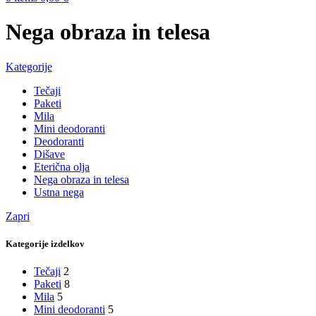
Nega obraza in telesa
Kategorije
Tečaji
Paketi
Mila
Mini deodoranti
Deodoranti
Dišave
Eterična olja
Nega obraza in telesa
Ustna nega
Zapri
Kategorije izdelkov
Tečaji
2
Paketi
8
Mila
5
Mini deodoranti
5