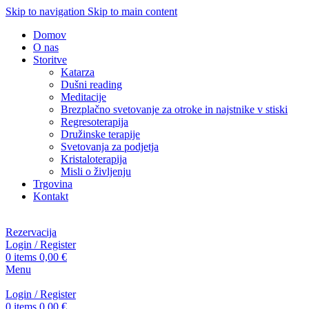
Skip to navigation
Skip to main content
Domov
O nas
Storitve
Katarza
Dušni reading
Meditacije
Brezplačno svetovanje za otroke in najstnike v stiski
Regresoterapija
Družinske terapije
Svetovanja za podjetja
Kristaloterapija
Misli o življenju
Trgovina
Kontakt
Rezervacija
Login / Register
0
items
0,00
€
Menu
Login / Register
0
items
0,00
€