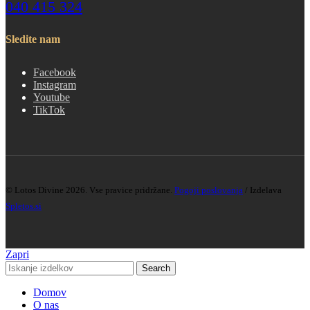
040 415 324
Sledite nam
Facebook
Instagram
Youtube
TikTok
© Lotos Divine 2026. Vse pravice pridržane.
Pogoji poslovanja
/ Izdelava
Spletos.si
Zapri
Search
Domov
O nas