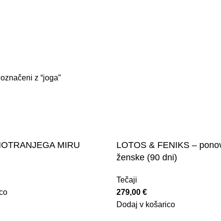
E
ETERIČNA OLJA
NEGA OBRAZA IN TELESA
USTNA NEGA
 označeni z “joga”
 NOTRANJEGA MIRU
LOTOS & FENIKS – ponovn
ženske (90 dni)
Tečaji
co
279,00
€
Dodaj v košarico