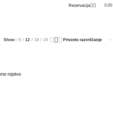
0,0
Rezervacija
0
Show
9
12
18
24
o rojstvo