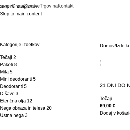
Domov
O nas
Storitve
Trgovina
Kontakt
Skip to navigation
Skip to main content
joga
TEČAJI
PAKETI
MILA
MINI DEODORANTI
DEODORANTI
DIŠAV
Kategorije izdelkov
Domov
Izdelki
Tečaji
2
Paketi
8
Mila
5
Mini deodoranti
5
21 DNI DO
Deodoranti
5
Dišave
3
Tečaji
Eterična olja
12
69,00
€
Nega obraza in telesa
20
Dodaj v košari
Ustna nega
3