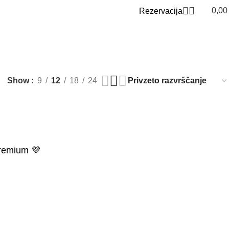
0,0
Rezervacija
0
Show
9
12
18
24
emium 💜