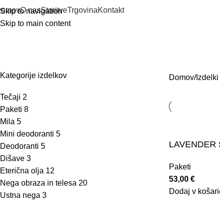
Domov
O nas
Storitve
Trgovina
Kontakt
Skip to navigation
Skip to main content
lavander
TEČAJI
PAKETI
MILA
MINI DEODORANTI
DEODORANTI
DIŠAV
Kategorije izdelkov
Domov
Izdelki
Tečaji
2
Paketi
8
Mila
5
Mini deodoranti
5
LAVENDER S
Deodoranti
5
Dišave
3
Paketi
Eterična olja
12
53,00
€
Nega obraza in telesa
20
Dodaj v košari
Ustna nega
3