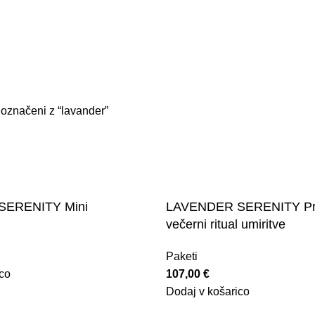
E
ETERIČNA OLJA
NEGA OBRAZA IN TELESA
USTNA NEGA
 označeni z “lavander”
ERENITY Mini
LAVENDER SERENITY Pr
večerni ritual umiritve
Paketi
co
107,00
€
Dodaj v košarico