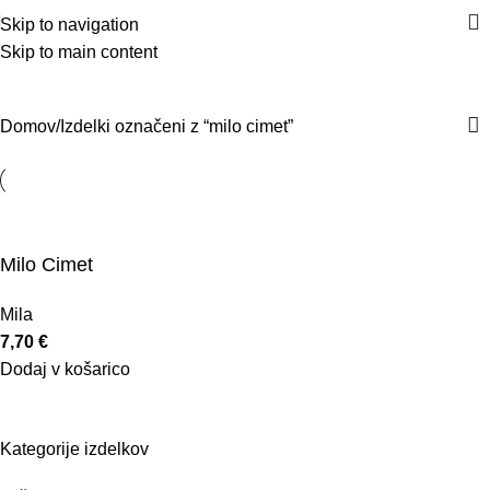
Skip to navigation
i
Skip to main content
milo cimet
Kategorije
Domov
Izdelki označeni z “milo cimet”
Milo Cimet
Mila
7,70
€
Dodaj v košarico
Kategorije izdelkov