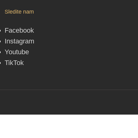
Sledite nam
Facebook
Instagram
Youtube
TikTok
© Lotos Divine 2026. Vse pravice pridržane.
Pogoji poslovanja
/
Izdelava
Spletos.si