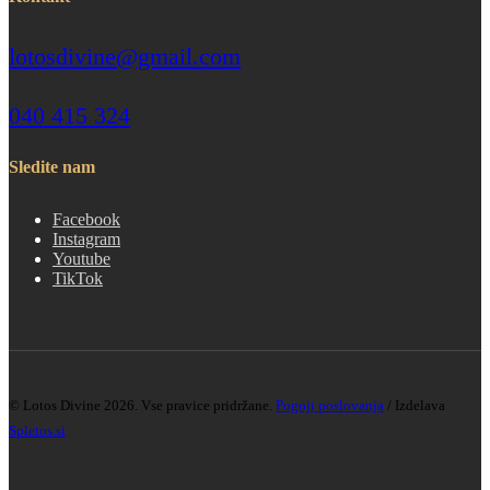
lotosdivine@gmail.com
040 415 324
Sledite nam
Facebook
Instagram
Youtube
TikTok
© Lotos Divine 2026. Vse pravice pridržane.
Pogoji poslovanja
/ Izdelava
Spletos.si