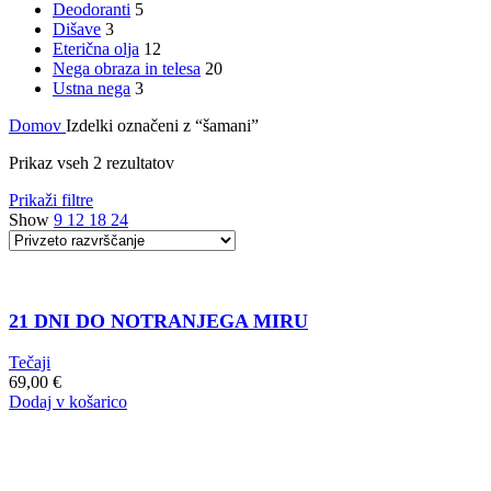
Deodoranti
5
Dišave
3
Eterična olja
12
Nega obraza in telesa
20
Ustna nega
3
Domov
Izdelki označeni z “šamani”
Prikaz vseh 2 rezultatov
Prikaži filtre
Show
9
12
18
24
21 DNI DO NOTRANJEGA MIRU
Tečaji
69,00
€
Dodaj v košarico