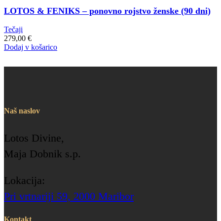
LOTOS & FENIKS – ponovno rojstvo ženske (90 dni)
Tečaji
279,00
€
Dodaj v košarico
Naš naslov
Lotos Divine,
Maja Dobnik s.p.
Lokacija:
Pri vrtnariji 59, 2000 Maribor
Kontakt