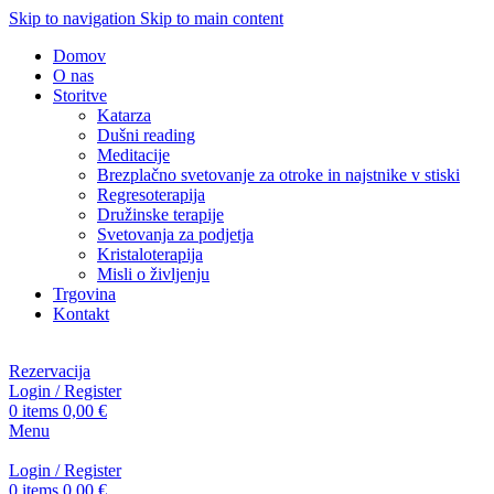
Skip to navigation
Skip to main content
Domov
O nas
Storitve
Katarza
Dušni reading
Meditacije
Brezplačno svetovanje za otroke in najstnike v stiski
Regresoterapija
Družinske terapije
Svetovanja za podjetja
Kristaloterapija
Misli o življenju
Trgovina
Kontakt
Rezervacija
Login / Register
0
items
0,00
€
Menu
Login / Register
0
items
0,00
€