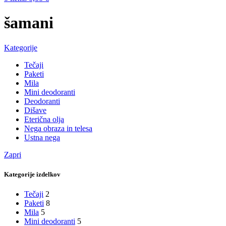
šamani
Kategorije
Tečaji
Paketi
Mila
Mini deodoranti
Deodoranti
Dišave
Eterična olja
Nega obraza in telesa
Ustna nega
Zapri
Kategorije izdelkov
Tečaji
2
Paketi
8
Mila
5
Mini deodoranti
5