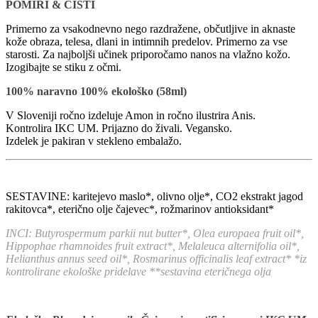
POMIRI & ČISTI
Primerno za vsakodnevno nego razdražene, občutljive in aknaste
kože obraza, telesa, dlani in intimnih predelov. Primerno za vse
starosti. Za najboljši učinek priporočamo nanos na vlažno kožo.
Izogibajte se stiku z očmi.
100% naravno 100% ekološko (58ml)
V Sloveniji ročno izdeluje Amon in ročno ilustrira Anis.
Kontrolira IKC UM. Prijazno do živali. Vegansko.
Izdelek je pakiran v stekleno embalažo.
SESTAVINE: karitejevo maslo*, olivno olje*, CO2 ekstrakt jagod
rakitovca*, eterično olje čajevec*, rožmarinov antioksidant*
INCI: Butyrospermum parkii nut butter*, Olea europaea fruit oil*,
Hippophae rhamnoides fruit extract*, Melaleuca alternifolia oil*,
Helianthus annus seed oil*, Rosmarinus officinalis leaf extract* *iz
kontrolirane ekološke pridelave **sestavina eteričnega olja