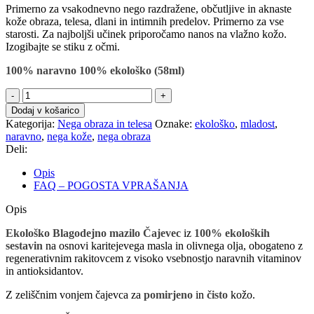
Primerno za vsakodnevno nego razdražene, občutljive in aknaste
kože obraza, telesa, dlani in intimnih predelov. Primerno za vse
starosti. Za najboljši učinek priporočamo nanos na vlažno kožo.
Izogibajte se stiku z očmi.
100% naravno 100% ekološko (58ml)
Blagodejno
mazilo
Dodaj v košarico
Čajevec
Kategorija:
Nega obraza in telesa
Oznake:
ekološko
,
mladost
,
količina
naravno
,
nega kože
,
nega obraza
Deli:
Opis
FAQ – POGOSTA VPRAŠANJA
Opis
Ekološko Blagodejno mazilo Čajevec
iz
100% ekoloških
sestavin
na osnovi karitejevega masla in olivnega olja, obogateno z
regenerativnim rakitovcem z visoko vsebnostjo naravnih vitaminov
in antioksidantov.
Z zeliščnim vonjem čajevca za
pomirjeno
in
čisto
kožo.