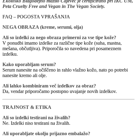
Ekološko Blagodejno mazilo Čajevec je certificirano pri IKC UM,
Peta Cruelty Free and Vegan in The Vegan Society.
FAQ – POGOSTA VPRAŠANJA
NEGA OBRAZA (kreme, serumi, olja)
Ali so izdelki za nego obraza primerni za vse tipe kože?
V ponudbi imamo izdelke za različne tipe kože (suha, mastna,
mešana, občutljiva). Priporočila so navedena pri posameznem
izdelku.
Kako uporabljam serum?
Serum nanesite na očiščeno in rahlo vlažno kožo, nato po potrebi
nanesite kremo ali olje.
Ali lahko kombiniram več izdelkov za obraz?
Da, vendar priporočamo postopno uvajanje novih izdelkov.
TRAJNOST & ETIKA
Ali so izdelki testirani na živalih?
Ne. Izdelki niso testirani na živalih.
Ali uporabljate okolju prijazno embalažo?