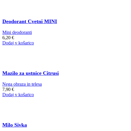
Deodorant Cvetni MINI
Mini deodoranti
6,20
€
Dodaj v košarico
Mazilo za ustnice Citrusi
Nega obraza in telesa
7,90
€
Dodaj v košarico
Milo Sivka