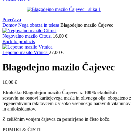
Povečava
Domov
Nega obraza in telesa
Blagodejno mazilo Čajevec
Negovalno mazilo Citrusi
16,00
€
Back to products
Lepotno mazilo Vrtnica
27,00
€
Blagodejno mazilo Čajevec
16,00
€
Ekološko Blagodejno mazilo Čajevec
iz
100% ekoloških
sestavin
na osnovi karitejevega masla in olivnega olja, obogateno z
regenerativnim rakitovcem z visoko vsebnostjo naravnih vitaminov
in antioksidantov.
Z zeliščnim vonjem čajevca za
pomirjeno
in
čisto
kožo.
POMIRI & ČISTI