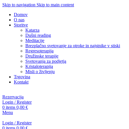
Skip to navigation
Skip to main content
Domov
O nas
Storitve
Katarza
Dušni reading
Meditacije
Brezplačno svetovanje za otroke in najstnike v stiski
Regresoterapija
Družinske terapije
Svetovanja za podjetja
Kristaloterapija
Misli o življenju
Trgovina
Kontakt
Rezervacija
Login / Register
0
items
0,00
€
Menu
Login / Register
0
items
0,00
€