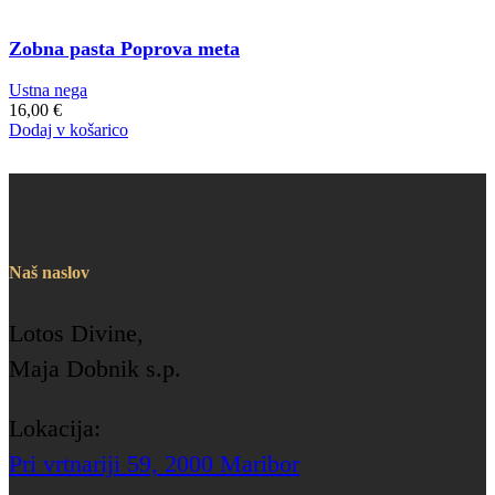
Zobna pasta Poprova meta
Ustna nega
16,00
€
Dodaj v košarico
Naš naslov
Lotos Divine,
Maja Dobnik s.p.
Lokacija:
Pri vrtnariji 59, 2000 Maribor