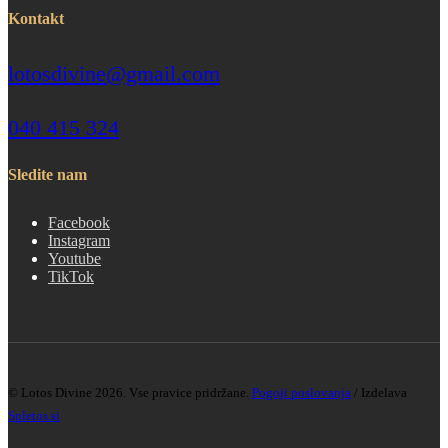
Kontakt
lotosdivine@gmail.com
040 415 324
Sledite nam
Facebook
Instagram
Youtube
TikTok
© Lotos Divine 2026. Vse pravice pridržane.
Pogoji poslovanja
/ Izdelava
Spletos.si