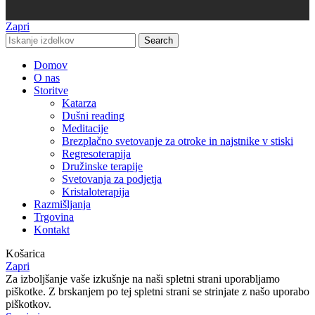
Zapri
Search
Domov
O nas
Storitve
Katarza
Dušni reading
Meditacije
Brezplačno svetovanje za otroke in najstnike v stiski
Regresoterapija
Družinske terapije
Svetovanja za podjetja
Kristaloterapija
Razmišljanja
Trgovina
Kontakt
Košarica
Zapri
Za izboljšanje vaše izkušnje na naši spletni strani uporabljamo
piškotke. Z brskanjem po tej spletni strani se strinjate z našo uporabo
piškotkov.