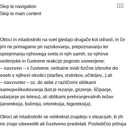
Skip to navigation
Skip to main content
Brezplačno svetovanje za
otroke in najstnike v stiski
Otroci in mladostniki na svet gledajo drugače kot odrasli, in če
jim ne pomagamo pri raziskovanju, prepoznavanju ter
sprejemanju njihovega sveta in njih samih, so njihove
vedenjske in čustvene reakcije pogosto
usmerjene
:
–
navzven
– v čustvene, verbalne in/ali fizične
izbruhe do
oseb v njihovi okolici
(staršev, vrstnikov, učiteljev,..) ali
–
navznoter
– oz. do sebe z različnimi oblikami
samopoškodovanja
(kot je rezanje, grizenje, ščipanje,
udarjanje po telesu), ali oblikami
prehranjevalnih težav
(anoreksija, bulimija, ortoreksija, bigoreksija).
Otroci ali mladostniki se velikokrat znajdejo v situacijah, ki jih
ne znajo
ubesediti ali čustveno predelati
. Posledično prihaja