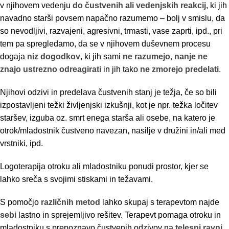
v njihovem vedenju
do čustvenih ali vedenjskih reakcij
, ki jih
navadno starši povsem napačno razumemo – bolj v smislu, da
so nevodljivi, razvajeni, agresivni, trmasti, vase zaprti, ipd., pri
tem pa spregledamo, da se v njihovem duševnem procesu
dogaja
niz dogodkov
, ki jih sami
ne razumejo, nanje ne
znajo ustrezno odreagirati
in jih tako
ne zmorejo predelati
.
Njihovi odzivi in predelava čustvenih stanj je težja, če so bili
izpostavljeni težki življenjski izkušnji, kot je npr. težka ločitev
staršev, izguba oz. smrt enega starša ali osebe, na katero je
otrok/mladostnik čustveno navezan, nasilje v družini in/ali med
vrstniki, ipd.
Logoterapija otroku ali mladostniku ponudi prostor, kjer se
lahko sreča s svojimi stiskami in težavami.
S pomočjo
različnih metod
lahko skupaj s terapevtom najde
sebi
lastno in sprejemljivo rešitev. Terapevt pomaga otroku in
mladostniku s prepoznavo čustvenih odzivov na
telesni ravni